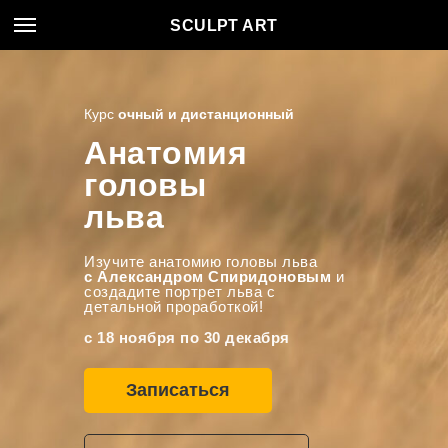
SCULPT ART
Курс
очный и дистанционный
Анатомия
головы
льва
Изучите анатомию головы льва
с Александром Спиридоновым
и
создадите портрет льва с
детальной проработкой!
с 18 ноября по 30 декабря
Записаться