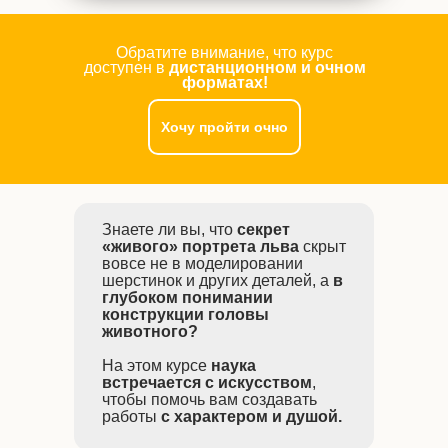
Обратите внимание, что курс
доступен в
дистанционном и очном
форматах!
Хочу пройти очно
Знаете ли вы, что
секрет
«живого» портрета льва
скрыт
вовсе не в моделировании
шерстинок и других деталей, а
в
глубоком понимании
конструкции головы
животного?
На этом курсе
наука
встречается с искусством
,
чтобы помочь вам создавать
работы
с характером и душой.