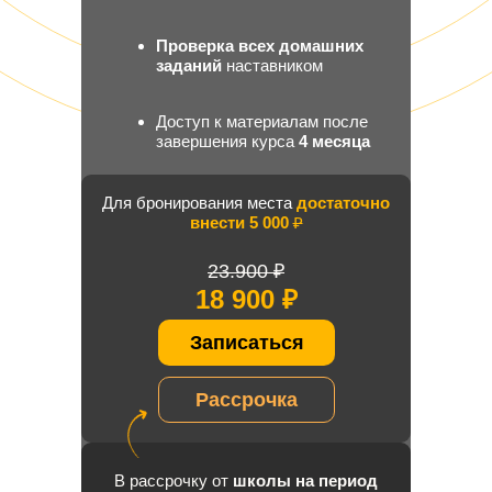
РС
Проверка всех домашних
заданий
наставником
Доступ к материалам после
завершения курса
4 месяца
Сертификат
при успешном
Для бронирования места
достаточно
завершении курса
внести 5 000
₽
23.900 ₽
18 900 ₽
Записаться
Рассрочка
В рассрочку от
школы на период