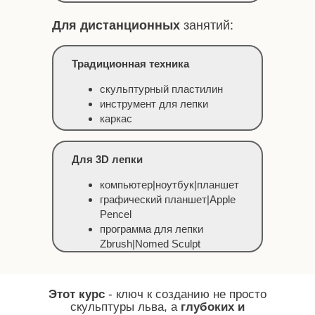
Для дистанционных
занятий:
Традиционная техника
скульптурный пластилин
инструмент для лепки
каркас
LI
Для 3D лепки
компьютер|ноутбук|планшет
графический планшет|Apple
Pencel
программа для лепки
Zbrush|Nomed Sculpt
Этот курс
- ключ к созданию не просто
скульптуры льва, а
глубоких и